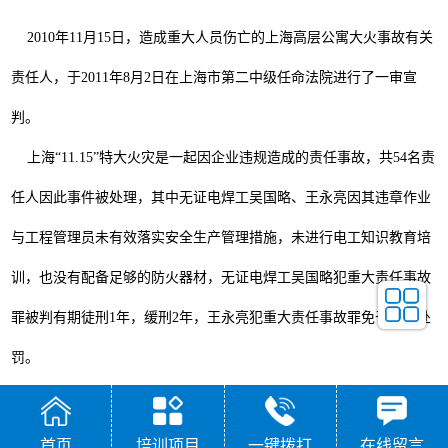
2010
年
11
月
15
日，造成重大人员伤亡的上海高层公寓大火事故有关
责任人，于
2011
年
8
月
2
日在上海市第二中级任命法院进行了一审宣
判。
上海“
11.15
”特大火灾是一起因企业违规造成的责任事故，共
54
名责
任人因此事件被处理，其中无证电焊工吴国略、王永亮因其违章作业
与工程管理员未有效落实安全生产管理措施，未进行电工知识教育培
训，也没有配备足够的防火器材，无证电焊工吴国略犯重大责任事故
罪被判有期徒刑
1
年，缓刑
2
年，王永亮犯重大责任事故罪免于刑事处
罚。
摘自《燕子晚报》
2011.8.13
首页
培训项目
一键拨打
在线留言